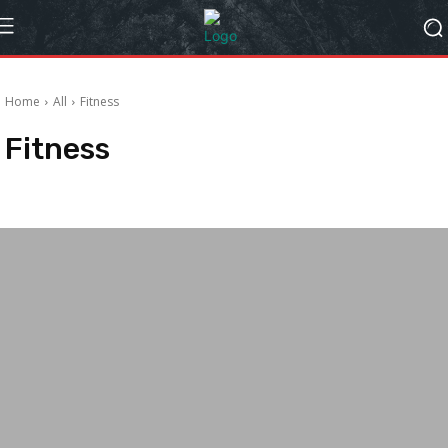
Home
All
Fitness
Fitness
Auto
Gaming
Global
Insurance
IT
Lifestyle
Travel
Video