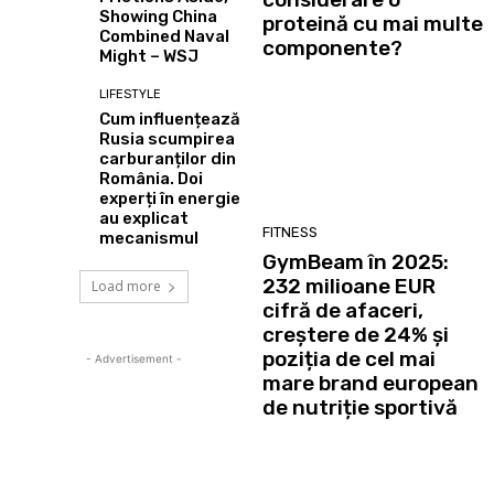
Showing China
proteină cu mai multe
Combined Naval
componente?
Might – WSJ
LIFESTYLE
Cum influențează
Rusia scumpirea
carburanților din
România. Doi
experți în energie
au explicat
FITNESS
mecanismul
GymBeam în 2025:
232 milioane EUR
Load more
cifră de afaceri,
creștere de 24% și
poziția de cel mai
- Advertisement -
mare brand european
de nutriție sportivă